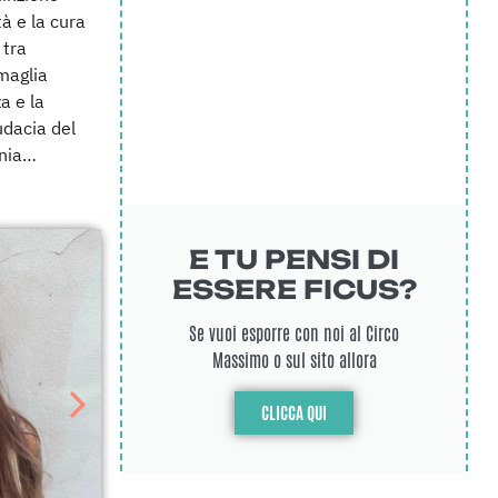
tà e la cura
 tra
maglia
a e la
udacia del
onia…
E TU PENSI DI
ESSERE FICUS?
Se vuoi esporre con noi al Circo
Massimo o sul sito allora
CLICCA QUI