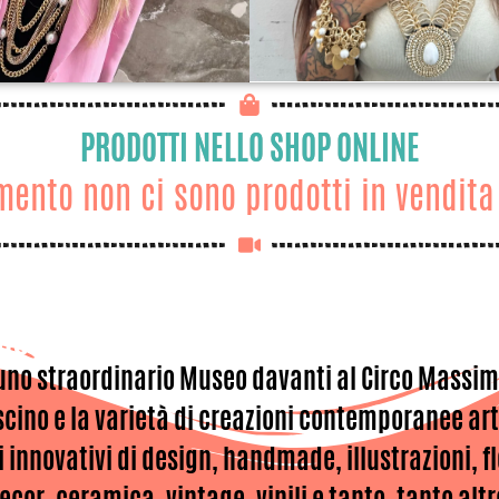
PRODOTTI NELLO SHOP ONLINE
ento non ci sono prodotti in vendita
ICUS AL MASSIMO: IL MERCATINO DI RO
uno straordinario Museo davanti al Circo Massim
ascino e la varietà di creazioni contemporanee arti
ti innovativi di design, handmade, illustrazioni, 