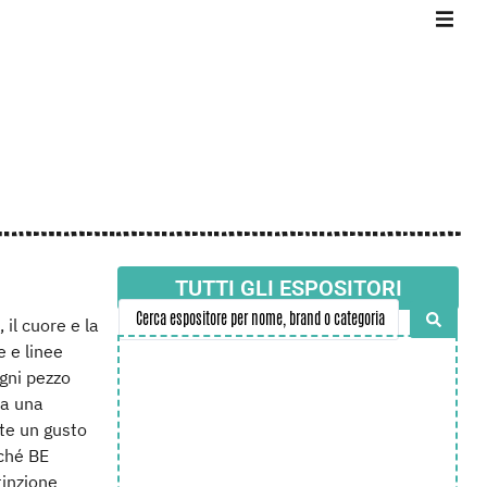
TUTTI GLI ESPOSITORI
 il cuore e la
e e linee
gni pezzo
da una
te un gusto
rché BE
tinzione