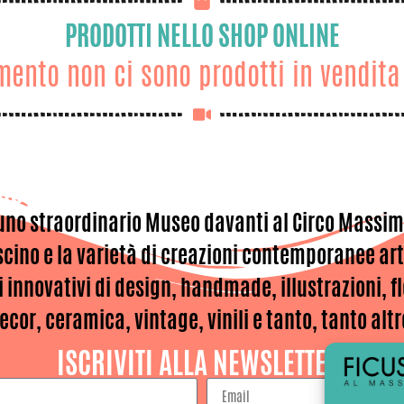
PRODOTTI NELLO SHOP ONLINE
ento non ci sono prodotti in vendita
ICUS AL MASSIMO: IL MERCATINO DI RO
uno straordinario Museo davanti al Circo Massim
ascino e la varietà di creazioni contemporanee arti
ti innovativi di design, handmade, illustrazioni, 
ecor, ceramica, vintage, vinili e tanto, tanto altr
ISCRIVITI ALLA NEWSLETTER!