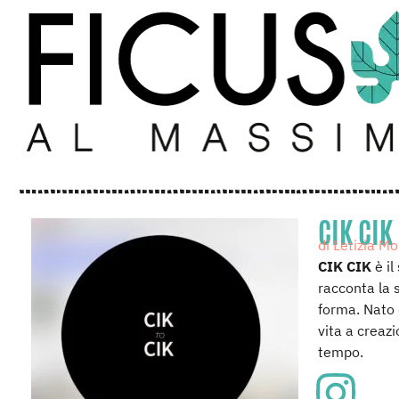
CIK CIK
di Letizia M
CIK CIK
è il
racconta la s
forma. Nato 
vita a creaz
tempo.