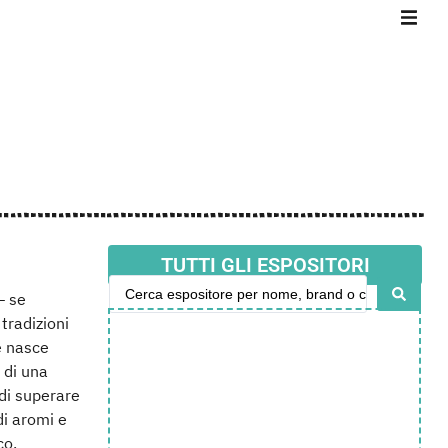
TUTTI GLI ESPOSITORI
– se
 tradizioni
e nasce
e di una
 di superare
di aromi e
co.