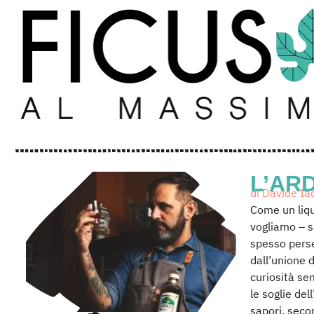
L’AR
di Davide Ia
Come un liqu
vogliamo – sp
spesso perse
dall’unione d
curiosità se
le soglie de
sapori, secon