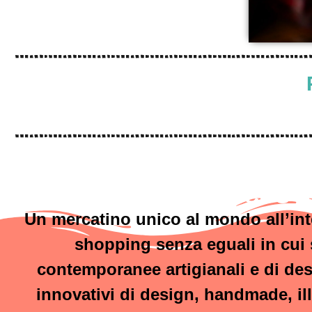
FICUS 
Un mercatino unico al mondo all’int
shopping senza eguali in cui st
contemporanee artigianali e di desi
innovativi di design, handmade, il