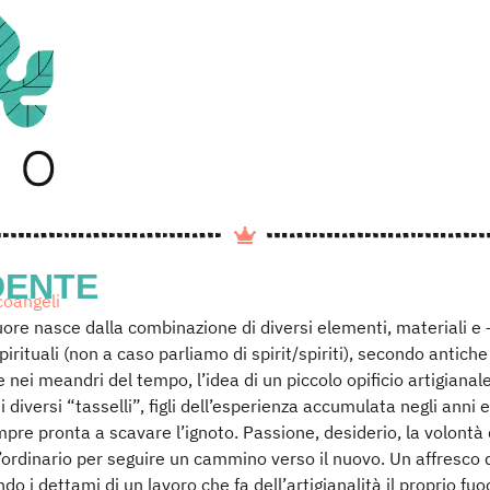
DENTE
coangeli
ore nasce dalla combinazione di diversi elementi, materiali e 
irituali (non a caso parliamo di spirit/spiriti), secondo antiche
 nei meandri del tempo, l’idea di un piccolo opificio artigianal
i diversi “tasselli”, figli dell’esperienza accumulata negli anni 
mpre pronta a scavare l’ignoto. Passione, desiderio, la volontà
ll’ordinario per seguire un cammino verso il nuovo. Un affresco 
do i dettami di un lavoro che fa dell’artigianalità il proprio fuo