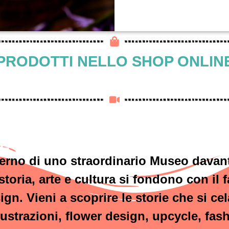
PRODOTTI NELLO SHOP ONLIN
AL MASSIMO: IL MERCATINO 
erno di uno straordinario Museo davant
oria, arte e cultura si fondono con il f
gn. Vieni a scoprire le storie che si ce
lustrazioni, flower design, upcycle, fa