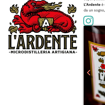
L’Ardente
è 
da un sogno,