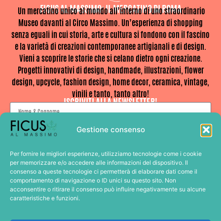
FICUS AL MASSIMO: IL MERCATINO DI ROMA
Un mercatino unico al mondo all’interno di uno straordinario
Museo davanti al Circo Massimo. Un’esperienza di shopping
senza eguali in cui storia, arte e cultura si fondono con il fascino
e la varietà di creazioni contemporanee artigianali e di design.
Vieni a scoprire le storie che si celano dietro ogni creazione.
Progetti innovativi di design, handmade, illustrazioni, flower
design, upcycle, fashion design, home decor, ceramica, vintage,
vinili e tanto, tanto altro!
ISCRIVITI ALLA NEWSLETTER!
Gestione consenso
Per fornire le migliori esperienze, utilizziamo tecnologie come i cookie
Clicca qui se desideri ricevere le comunicazioni relative a Ficus al Massimo.
per memorizzare e/o accedere alle informazioni del dispositivo. Il
Cliccando nella casella accetti la Privacy Policy e le Condizioni d'uso del sito.
consenso a queste tecnologie ci permetterà di elaborare dati come il
comportamento di navigazione o ID unici su questo sito. Non
acconsentire o ritirare il consenso può influire negativamente su alcune
Mi voglio iscrivere
caratteristiche e funzioni.