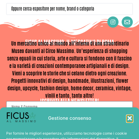
FICUS AL MASSIMO: IL MERCATINO DI ROMA
Un mercatino unico al mondo all’interno di uno straordinario
Museo davanti al Circo Massimo. Un’esperienza di shopping
senza eguali in cui storia, arte e cultura si fondono con il fascino
e la varietà di creazioni contemporanee artigianali e di design.
Vieni a scoprire le storie che si celano dietro ogni creazione.
Progetti innovativi di design, handmade, illustrazioni, flower
design, upcycle, fashion design, home decor, ceramica, vintage,
vinili e tanto, tanto altro!
ISCRIVITI ALLA NEWSLETTER!
Gestione consenso
Per fornire le migliori esperienze, utilizziamo tecnologie come i cookie
Clicca qui se desideri ricevere le comunicazioni relative a Ficus al Massimo.
per memorizzare e/o accedere alle informazioni del dispositivo. Il