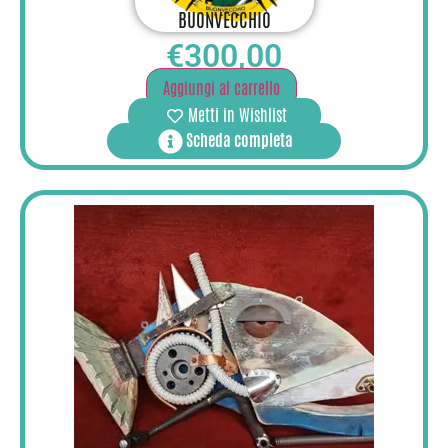
BUONVECCHIO
€
300,00
Aggiungi al carrello
Metti in Wishlist
Scheda completa