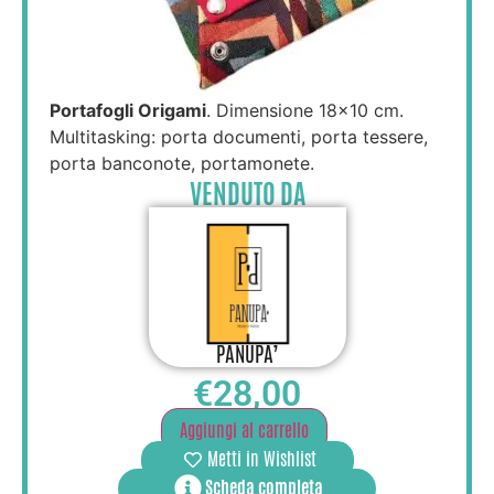
Portafogli Origami
. Dimensione 18×10 cm.
Multitasking: porta documenti, porta tessere,
porta banconote, portamonete.
VENDUTO DA
PANUPA’
€
28,00
Aggiungi al carrello
Metti in Wishlist
Scheda completa