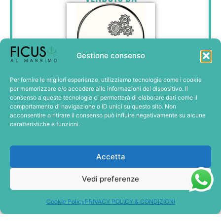
Gestione consenso
GLIMOIRE
Per fornire le migliori esperienze, utilizziamo tecnologie come i cookie
€
48,00
per memorizzare e/o accedere alle informazioni del dispositivo. Il
consenso a queste tecnologie ci permetterà di elaborare dati come il
Aggiungi al carrello
comportamento di navigazione o ID unici su questo sito. Non
Metti in Wishlist
acconsentire o ritirare il consenso può influire negativamente su alcune
caratteristiche e funzioni.
Scheda completa
Accetta
Vedi preferenze
Cookie Policy
PRIVACY POLICY & CONDIZIONI