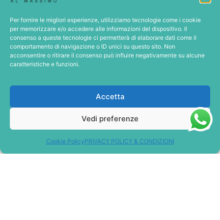
Lampada base fumé
. Con paralume arricciato,
Per fornire le migliori esperienze, utilizziamo tecnologie come i cookie
diametro 40 cm, in cotone e viscosa con
per memorizzare e/o accedere alle informazioni del dispositivo. Il
rifinitura in velluto.
consenso a queste tecnologie ci permetterà di elaborare dati come il
comportamento di navigazione o ID unici su questo sito. Non
VENDUTO DA
acconsentire o ritirare il consenso può influire negativamente su alcune
caratteristiche e funzioni.
Accetta
Vedi preferenze
NOVALUCE
€
75,00
Cookie Policy
PRIVACY POLICY & CONDIZIONI
Aggiungi al carrello
Metti in Wishlist
Scheda completa