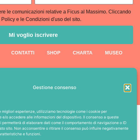
vere le comunicazioni relative a Ficus al Massimo. Cliccando
 Policy e le Condizioni d'uso del sito.
Mi voglio iscrivere
CONTATTI
SHOP
CHARTA
MUSEO
Gestione consenso
le migliori esperienze, utilizziamo tecnologie come i cookie per
 DISTRETTO CREATIVO
e/o accedere alle informazioni del dispositivo. Il consenso a queste
i permetterà di elaborare dati come il comportamento di navigazione o ID
sto sito. Non acconsentire o ritirare il consenso può influire negativamente
ratteristiche e funzioni.