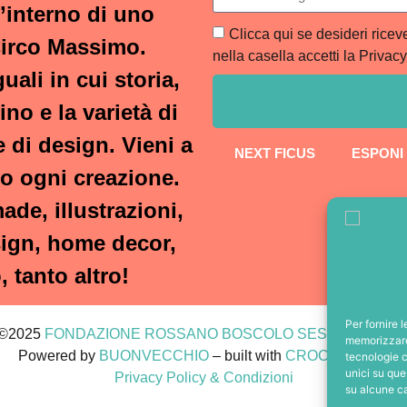
’interno di uno
Clicca qui se desideri rice
Circo Massimo.
nella casella accetti la Privacy
ali in cui storia,
ino e la varietà di
 di design. Vieni a
NEXT FICUS
ESPONI
ro ogni creazione.
ade, illustrazioni,
sign, home decor,
, tanto altro!
Per fornire 
 ©2025
FONDAZIONE ROSSANO BOSCOLO SESILLO ETS
–
memorizzare 
Powered by
BUONVECCHIO
– built with
CROCOBLOCK
tecnologie c
unici su que
Privacy Policy & Condizioni
su alcune ca