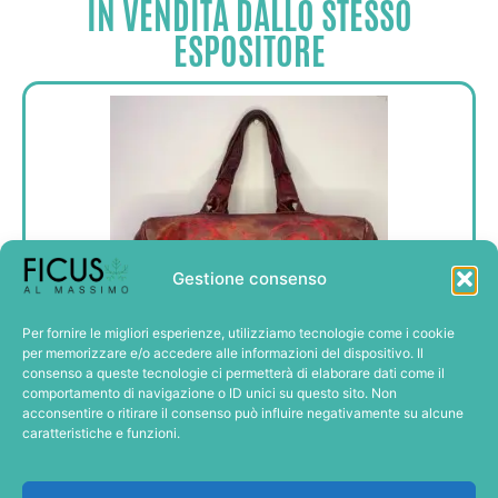
IN VENDITA DALLO STESSO
ESPOSITORE
Gestione consenso
Per fornire le migliori esperienze, utilizziamo tecnologie come i cookie
per memorizzare e/o accedere alle informazioni del dispositivo. Il
consenso a queste tecnologie ci permetterà di elaborare dati come il
Borsa Vintage Tatuata
comportamento di navigazione o ID unici su questo sito. Non
70,00€
acconsentire o ritirare il consenso può influire negativamente su alcune
Aggiungi al carrello
caratteristiche e funzioni.
In Wishlist