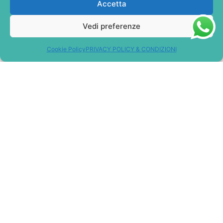
Accetta
Vedi preferenze
Cookie Policy
PRIVACY POLICY & CONDIZIONI
TORNA ALLO SHOP
PROSSIMA DATA
ESPONI
SHOP
CONTATTI
MUSEO
MIO ACCOUNT
WISHLIST
CARRELLO