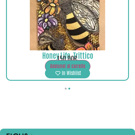
Honey Life, Trittico
150,00€
Aggiungi al carrello
In Wishlist
1
2