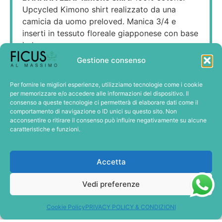
Upcycled Kimono shirt realizzato da una
camicia da uomo preloved. Manica 3/4 e
inserti in tessuto floreale giapponese con base
indaco.
VENDUTO DA
Gestione consenso
Per fornire le migliori esperienze, utilizziamo tecnologie come i cookie
per memorizzare e/o accedere alle informazioni del dispositivo. Il
consenso a queste tecnologie ci permetterà di elaborare dati come il
comportamento di navigazione o ID unici su questo sito. Non
acconsentire o ritirare il consenso può influire negativamente su alcune
OOST
caratteristiche e funzioni.
€
80,00
Accetta
Aggiungi al carrello
Metti in Wishlist
Vedi preferenze
Scheda completa
Cookie Policy
PRIVACY POLICY & CONDIZIONI