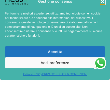
VENDUTO DA
Gestione consenso
Per fornire le migliori esperienze, utilizziamo tecnologie come i cookie
per memorizzare e/o accedere alle informazioni del dispositivo. Il
consenso a queste tecnologie ci permetterà di elaborare dati come il
comportamento di navigazione o ID unici su questo sito. Non
acconsentire o ritirare il consenso può influire negativamente su alcune
EAST END
caratteristiche e funzioni.
€
70,00
Accetta
Aggiungi al carrello
Metti in Wishlist
Vedi preferenze
Scheda completa
Cookie Policy
PRIVACY POLICY & CONDIZIONI