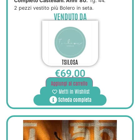
Completo Castellani. Anni ’80.
Tg. 44.
2 pezzi vestito più Bolero in seta.
VENDUTO DA
TSILOSA
€
69,00
Aggiungi al carrello
Metti in Wishlist
Scheda completa